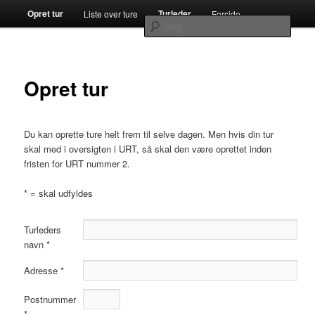
Fortsæt
Hovedmenu
Gratis ture med Dansk Botanisk Forening
Opret tur
Turleder
Liste over ture
Forside
til
Søg
primært
indhold
De Vilde Blomsters Dag
Opret tur
Du kan oprette ture helt frem til selve dagen. Men hvis din tur
skal med i oversigten i URT, så skal den være oprettet inden
fristen for URT nummer 2.
* = skal udfyldes
Turleders
navn *
Adresse *
Postnummer
*